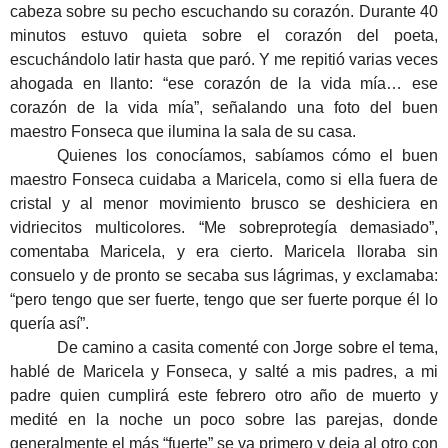
cabeza sobre su pecho escuchando su corazón. Durante 40
minutos estuvo quieta sobre el corazón del poeta,
escuchándolo latir hasta que paró. Y me repitió varias veces
ahogada en llanto: “ese corazón de la vida mía… ese
corazón de la vida mía”, señalando una foto del buen
maestro Fonseca que ilumina la sala de su casa.
Quienes los conocíamos, sabíamos cómo el buen
maestro Fonseca cuidaba a Maricela, como si ella fuera de
cristal y al menor movimiento brusco se deshiciera en
vidriecitos multicolores. “Me sobreprotegía demasiado”,
comentaba Maricela, y era cierto. Maricela lloraba sin
consuelo y de pronto se secaba sus lágrimas, y exclamaba:
“pero tengo que ser fuerte, tengo que ser fuerte porque él lo
quería así”.
De camino a casita comenté con Jorge sobre el tema,
hablé de Maricela y Fonseca, y salté a mis padres, a mi
padre quien cumplirá este febrero otro año de muerto y
medité en la noche un poco sobre las parejas, donde
generalmente el más “fuerte” se va primero y deja al otro con