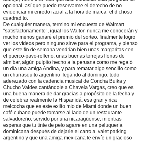
opcional, así que puedo reservarme el derecho de no
evidenciar mi enredo racial a la hora de marcar el dichoso
cuadradito.
De cualquier manera, termino mi encuesta de Walmart
"satisfactoriamente", igual los Walton nunca me conocerán y
mucho menos ganaré el premio del sorteo, finalmente logro
ver los vídeos pero ninguno sirve para el programa, y pienso
que este fin de semana vendrían bien unas margaritas con
el puerco-pavo-relleno, unas buenas torrejas llenas de
almíbar, algún pulpito hecho a la peruana como me regaló
un día una amiga Andina, y para rematar algo sencillo como
un churrasquito argentino llegando al domingo, todo
aderezado con la cadencia musical de Concha Buika y
Chucho Valdes cantándole a Chavela Vargas, creo que es
una buena manera de dar gracias a propósito de la fecha y
de celebrar realmente la Hispanidá, esa gran y rica
melcocha que es este exilio mio de Miami donde un buen
café cubano puede tomarse al lado de un restaurante
salvadoreño, servido por una nicaragüense, mientras
esperas que tu tinte de pelo agarre en una peluquería
dominicana después de dejarle el carro al valet parking
argentino y que una amiga mexicana te envíe un gracioso