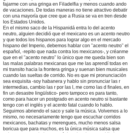
fajarme con una gringa en Filadelfia y menos cuando ando
de vacaciones. De todas maneras no tiene atractivo debatir
con una mayoría que cree que a Rusia se va en tren desde
los Estados Unidos.
En el mismo saco de la Hispanidá entra lo del acento
neutro, alguien decidió que el mexicano es un acento neutro
y que todos los hispanos para lograr algo en el mercado
hispano del Imperio, debemos hablar con "acento neutro" el
español, -repito que nada contra los mexicanos-, y créanme
que en el "acento neutro" lo único que me queda bien son
las malas palabras mexicanas que me las aprendí todas en
mi transito hacia la frontera gringa y suenan bien musicales
cuando las sueltas de corrido. No es que mi pronunciación
sea exquisita -soy habanera y hablo sin pronunciar las r
intermedias, cambio las r por las l, me como las d finales, en
fin un desastre lingüístico- pero tampoco es para tanto,
como para hacer un postgrado en acento neutro si bastante
tengo con el inglés y el acento fatal cuando lo hablo.
Seguimos abriendo el saco y sale la música. Volvemos a lo
mismo, no necesariamente tengo que escuchar corridos
mexicanos, bachatas y merengues, mucho menos salsa
boricua que para muchos, es la única música salsa que