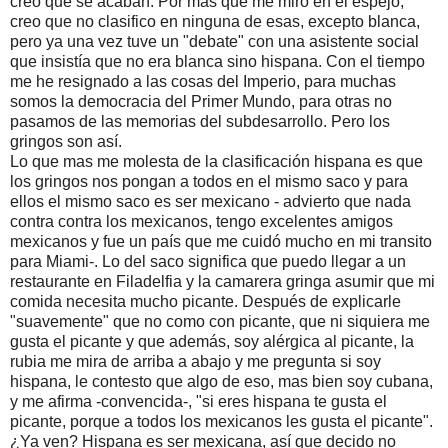
creo que se acaban. Por mas que me miro en el espejo,
creo que no clasifico en ninguna de esas, excepto blanca,
pero ya una vez tuve un "debate" con una asistente social
que insistía que no era blanca sino hispana. Con el tiempo
me he resignado a las cosas del Imperio, para muchas
somos la democracia del Primer Mundo, para otras no
pasamos de las memorias del subdesarrollo. Pero los
gringos son así.
Lo que mas me molesta de la clasificación hispana es que
los gringos nos pongan a todos en el mismo saco y para
ellos el mismo saco es ser mexicano - advierto que nada
contra contra los mexicanos, tengo excelentes amigos
mexicanos y fue un país que me cuidó mucho en mi transito
para Miami-. Lo del saco significa que puedo llegar a un
restaurante en Filadelfia y la camarera gringa asumir que mi
comida necesita mucho picante. Después de explicarle
"suavemente" que no como con picante, que ni siquiera me
gusta el picante y que además, soy alérgica al picante, la
rubia me mira de arriba a abajo y me pregunta si soy
hispana, le contesto que algo de eso, mas bien soy cubana,
y me afirma -convencida-, "si eres hispana te gusta el
picante, porque a todos los mexicanos les gusta el picante".
¿Ya ven? Hispana es ser mexicana, así que decido no