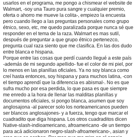
usarlos en el programa, me pongo a chismear el website de
Walmart, -soy una Tauro pura sangre y cualquier premio,
oferta o ahorro me mueve la colita-, empiezo la encuesta
pero cuando llego a las preguntas personales como grupo
étnico, sexo, etc, me quedo paralizada porque nunca sé que
responder en el tema de la raza. Walmart es mas sutil,
después de preguntar a que grupo étnico pertenezco,
pregunta cual raza siento que me clasifica. En las dos dudo
entre blanca e hispana.
Porque entre las cosas que perdí cuando llegué a este país
-además de mi segundo apellido- fue el color de mi piel, por
lo menos en las planillas oficiales. Ya no soy blanca como
creí hasta entonces, soy hispana y para muchos latina, -con
el tiempo aprendí que la diferencia es abismal-. No es que
sufra mucho por esa perdida, lo que pasa es que siempre
me enredo a la hora de llenar las malditas planillas y
documentos oficiales, si pongo blanca, asumen que soy
anglosajona -al parecer solo los norteamericanos pueden
ser blancos anglosajones- y a fuerza, tengo que marcar el
cuadradito que diga hispana. Los otros cuadraditos dicen
Native-slash-indioamericano, afroamericano -de un tiempo
para acá adicionaron negro-slash-afroamericano-, asian y