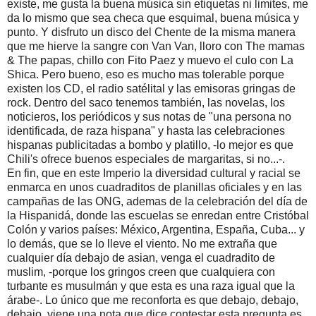
existe, me gusta la buena música sin etiquetas ni limites, me
da lo mismo que sea checa que esquimal, buena música y
punto. Y disfruto un disco del Chente de la misma manera
que me hierve la sangre con Van Van, lloro con The mamas
& The papas, chillo con Fito Paez y muevo el culo con La
Shica. Pero bueno, eso es mucho mas tolerable porque
existen los CD, el radio satélital y las emisoras gringas de
rock. Dentro del saco tenemos también, las novelas, los
noticieros, los periódicos y sus notas de "una persona no
identificada, de raza hispana" y hasta las celebraciones
hispanas publicitadas a bombo y platillo, -lo mejor es que
Chili's ofrece buenos especiales de margaritas, si no...-.
En fin, que en este Imperio la diversidad cultural y racial se
enmarca en unos cuadraditos de planillas oficiales y en las
campañas de las ONG, ademas de la celebración del día de
la Hispanidá, donde las escuelas se enredan entre Cristóbal
Colón y varios países: México, Argentina, España, Cuba... y
lo demás, que se lo lleve el viento. No me extraña que
cualquier día debajo de asian, venga el cuadradito de
muslim, -porque los gringos creen que cualquiera con
turbante es musulmán y que esta es una raza igual que la
árabe-. Lo único que me reconforta es que debajo, debajo,
debajo, viene una nota que dice contestar esta pregunta es