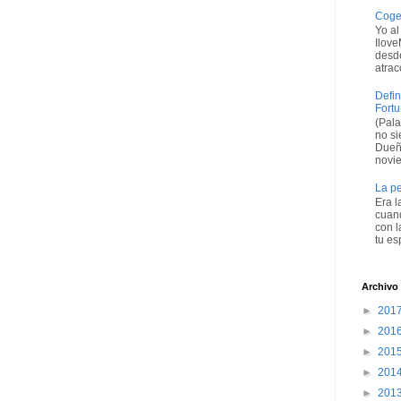
Coge 
Yo al
Ilove
desde
atrac
Defin
Fort
(Pala
no si
Dueña
novie
La pe
Era 
cuand
con l
tu esp
Archivo
►
201
►
201
►
201
►
201
►
201