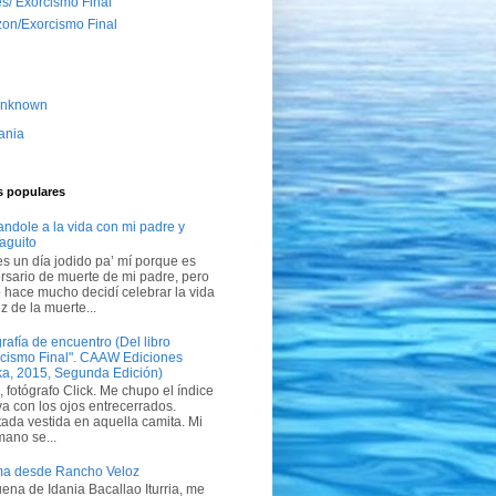
s/ Exorcismo Final
on/Exorcismo Final
nknown
ania
s populares
ndole a la vida con mi padre y
aguito
s un día jodido pa’ mí porque es
rsario de muerte de mi padre, pero
hace mucho decidí celebrar la vida
z de la muerte...
rafía de encuentro (Del libro
rcismo Final". CAAW Ediciones
ka, 2015, Segunda Edición)
, fotógrafo Click. Me chupo el índice
va con los ojos entrecerrados.
ada vestida en aquella camita. Mi
mano se...
a desde Rancho Veloz
ena de Idania Bacallao Iturria, me