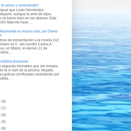
tu xanax y xanaxdeate!!
 igual que Liván Hernández:
Mayami, aunque la ame de lejos,
 mi barrio bien en las afueras. Esta
ción fatal me hace ...
itivamente es mucho más, por Denis
un
bras de presentación a la novela 2x2
empre es 4 , del escritor Carlos A.
s, en Miami, el viernes 11 de
mbre,...
núltima travesura.
la segunda Heineken que me tomaba
o te vi salir de la piscina. Mojado,
as goticas clorificadas resbalando por
alda, ...
7
(5)
6
(7)
5
(6)
4
(5)
3
(8)