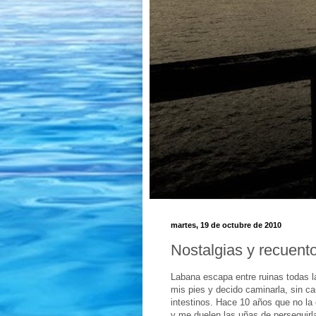
martes, 19 de octubre de 2010
Nostalgias y recuent
Labana escapa entre ruinas todas l
mis pies y decido caminarla, sin c
intestinos. Hace 10 años que no la 
y me duelen las uñas de perseguirla