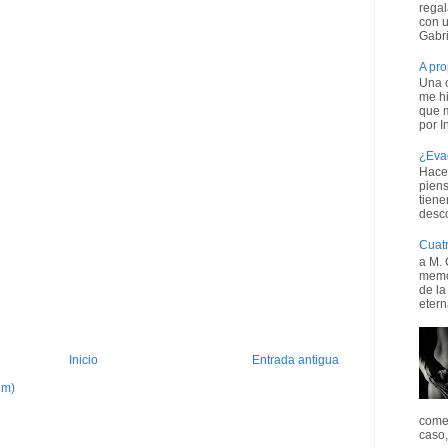
regal
con u
Gabri
A pro
Una 
me hi
que 
por In
¿Evad
Hace
piens
tien
desc
Cuatr
a M. 
memor
de la
etern
Inicio
Entrada antigua
om)
comen
caso,