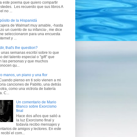
a este poema que quiero compartir
stedes. Les recuerdo que sus libros A
el no ...
pósito de la Hispanidá
cajera de Walmart muy amable, -hasta
zo un cuento de su infancia-, me dice
me seleccionaron para una encuesta
ternet y ...
ir, that's the question?
 unas semanas escribí sobre lo que
o del talento especial o "gift" que
en las personas y que muchos
onocen qu...
o manos, un piano y una flor
Cuando pienso en ti solo vienen a mi
ia canciones de Pablito, una detrás
 otra, como una victrola de batería
a. C...
Un comentario de Mario
Blanco sobre Exorcismo
final
Hace dos años que salió a
la luz Exorcismo final y
todavía recibo mensajes y
tarios de amigos y lectores. En este
 recibí el com...