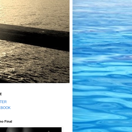
E
TTER
EBOOK
mo Final