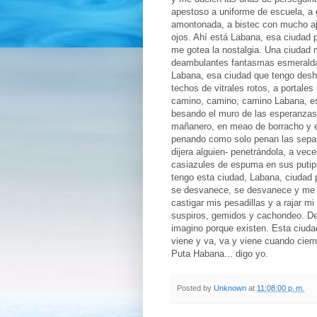
apestoso a uniforme de escuela, a 
amontonada, a bistec con mucho ajo
ojos. Ahí está Labana, esa ciudad 
me gotea la nostalgia. Una ciudad
deambulantes fantasmas esmeraldas
Labana, esa ciudad que tengo deshe
techos de vitrales rotos, a portales
camino, camino, camino Labana, e
besando el muro de las esperanzas 
mañanero, en meao de borracho y en
penando como solo penan las separ
dijera alguien- penetrándola, a ve
casiazules de espuma en sus putipie
tengo esta ciudad, Labana, ciudad 
se desvanece, se desvanece y me a
castigar mis pesadillas y a rajar m
suspiros, gemidos y cachondeo. De
imagino porque existen. Esta ciuda
viene y va, va y viene cuando cier
Puta Habana... digo yo.
Posted by
Unknown
at
11:08:00 p. m.