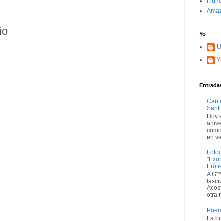
ITune
Amaz
io
Yo
U
Y
Entrada
Canta
Santi
Hoy e
anive
como 
en ve
Fotog
"Exo
Eróti
A G**
lasci
Acost
otra 
Poem
La bu