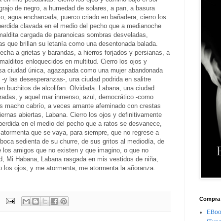
grajo de negro, a humedad de solares, a pan, a basura
, agua encharcada, puerco criado en bañadera, cierro los
perdida clavada en el medio del pecho que a medianoche
 maldita cargada de paranoicas sombras desveladas,
 que brillan su letanía como una desentonada balada.
cha a grietas y barandas, a hierros forjados y persianas, a
 malditos enloquecidos en multitud. Cierro los ojos y
sa ciudad única, agazapada como una mujer abandonada
-y las desesperanzas-, una ciudad podrida en salitre
 buchitos de alcolifan. Olvidada. Labana, una ciudad
adas, y aquel mar inmenso, azul, democrático -como
ces macho cabrío, a veces amante afeminado con crestas
rnas abiertas, Labana. Cierro los ojos y definitivamente
perdida en el medio del pecho que a ratos se desvanece,
tormenta que se vaya, para siempre, que no regrese a
i boca sedienta de su churre, de sus gritos al mediodía, de
 los amigos que no existen y que imagino, o que no
d, Mi Habana, Labana rasgada en mis vestidos de niña,
ro los ojos, y me atormenta, me atormenta la añoranza.
Compra 
EBoo