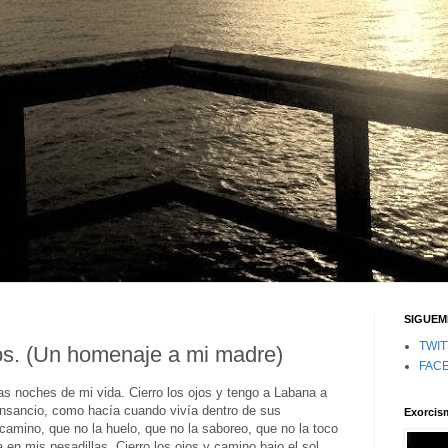
SIGUEM
TWI
os. (Un homenaje a mi madre)
FAC
as noches de mi vida. Cierro los ojos y tengo a Labana a
ansancio, como hacía cuando vivía dentro de sus
Exorcis
camino, que no la huelo, que no la saboreo, que no la toco
 en mis pesadillas. Cierro los ojos y camino bajo el sol