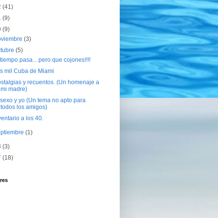
2
(41)
1
(9)
0
(9)
oviembre
(3)
ctubre
(5)
 tiempo pasa... pero que cojones!!!!
s mil Cuba de Miami
stalgias y recuentos. (Un homenaje a
mi madre)
 sexo y yo (Un tema no apto para
todos los amigos)
ventario a los 40.
eptiembre
(1)
8
(3)
7
(18)
res