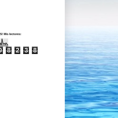
! Mis lectores:
9
8
2
3
8