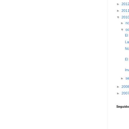
►
201
►
201
▼
201
►
n
▼
o
El
La
No
El
In
►
s
►
200
►
200
Seguido