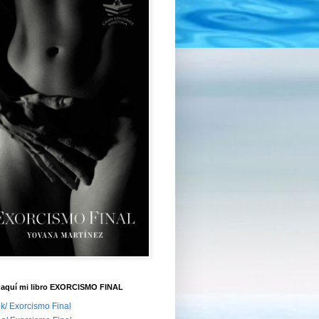
aquí mi libro EXORCISMO FINAL
k/ Exorcismo Final