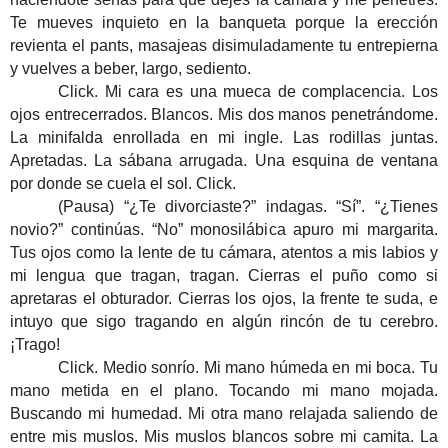
Te mueves inquieto en la banqueta porque la erección
revienta el pants, masajeas disimuladamente tu entrepierna
y vuelves a beber, largo, sediento.
Click. Mi cara es una mueca de complacencia. Los
ojos entrecerrados. Blancos. Mis dos manos penetrándome.
La minifalda enrollada en mi ingle. Las rodillas juntas.
Apretadas. La sábana arrugada. Una esquina de ventana
por donde se cuela el sol. Click.
(Pausa) “¿Te divorciaste?” indagas. “Sí”. “¿Tienes
novio?” continúas. “No” monosilábica apuro mi margarita.
Tus ojos como la lente de tu cámara, atentos a mis labios y
mi lengua que tragan, tragan. Cierras el puño como si
apretaras el obturador. Cierras los ojos, la frente te suda, e
intuyo que sigo tragando en algún rincón de tu cerebro.
¡Trago!
Click. Medio sonrío. Mi mano húmeda en mi boca. Tu
mano metida en el plano. Tocando mi mano mojada.
Buscando mi humedad. Mi otra mano relajada saliendo de
entre mis muslos. Mis muslos blancos sobre mi camita. La