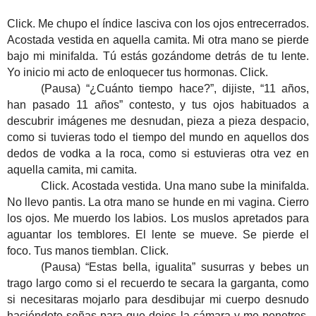
Click. Me chupo el índice lasciva con los ojos entrecerrados.
Acostada vestida en aquella camita. Mi otra mano se pierde
bajo mi minifalda. Tú estás gozándome detrás de tu lente.
Yo inicio mi acto de enloquecer tus hormonas. Click.
(Pausa) “¿Cuánto tiempo hace?”, dijiste, “11 años,
han pasado 11 años” contesto, y tus ojos habituados a
descubrir imágenes me desnudan, pieza a pieza despacio,
como si tuvieras todo el tiempo del mundo en aquellos dos
dedos de vodka a la roca, como si estuvieras otra vez en
aquella camita, mi camita.
Click. Acostada vestida. Una mano sube la minifalda.
No llevo pantis. La otra mano se hunde en mi vagina. Cierro
los ojos. Me muerdo los labios. Los muslos apretados para
aguantar los temblores. El lente se mueve. Se pierde el
foco. Tus manos tiemblan. Click.
(Pausa) “Estas bella, igualita” susurras y bebes un
trago largo como si el recuerdo te secara la garganta, como
si necesitaras mojarlo para desdibujar mi cuerpo desnudo
haciéndote señas para que dejes la cámara y me penetres.