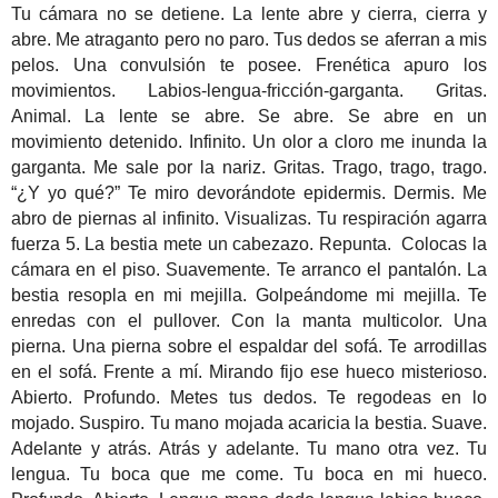
Tu cámara no se detiene. La lente abre y cierra, cierra y
abre. Me atraganto pero no paro. Tus dedos se aferran a mis
pelos. Una convulsión te posee. Frenética apuro los
movimientos. Labios-lengua-fricción-garganta. Gritas.
Animal. La lente se abre. Se abre. Se abre en un
movimiento detenido. Infinito. Un olor a cloro me inunda la
garganta. Me sale por la nariz. Gritas. Trago, trago, trago.
“¿Y yo qué?” Te miro devorándote epidermis. Dermis. Me
abro de piernas al infinito. Visualizas. Tu respiración agarra
fuerza 5. La bestia mete un cabezazo. Repunta. Colocas la
cámara en el piso. Suavemente. Te arranco el pantalón. La
bestia resopla en mi mejilla. Golpeándome mi mejilla. Te
enredas con el pullover. Con la manta multicolor. Una
pierna. Una pierna sobre el espaldar del sofá. Te arrodillas
en el sofá. Frente a mí. Mirando fijo ese hueco misterioso.
Abierto. Profundo. Metes tus dedos. Te regodeas en lo
mojado. Suspiro. Tu mano mojada acaricia la bestia. Suave.
Adelante y atrás. Atrás y adelante. Tu mano otra vez. Tu
lengua. Tu boca que me come. Tu boca en mi hueco.