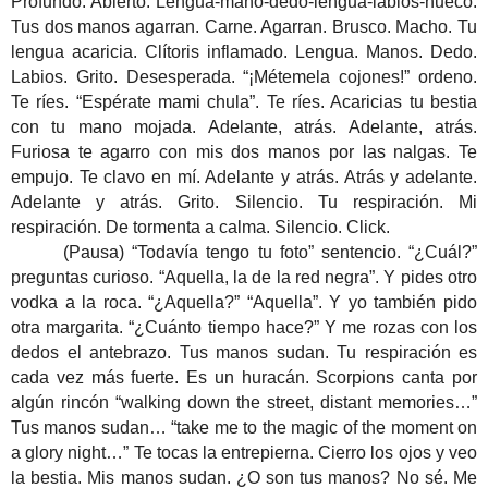
Profundo. Abierto. Lengua-mano-dedo-lengua-labios-hueco.
Tus dos manos agarran. Carne. Agarran. Brusco. Macho. Tu
lengua acaricia. Clítoris inflamado. Lengua. Manos. Dedo.
Labios. Grito. Desesperada. “¡Métemela cojones!” ordeno.
Te ríes. “Espérate mami chula”. Te ríes. Acaricias tu bestia
con tu mano mojada. Adelante, atrás. Adelante, atrás.
Furiosa te agarro con mis dos manos por las nalgas. Te
empujo. Te clavo en mí. Adelante y atrás. Atrás y adelante.
Adelante y atrás. Grito. Silencio. Tu respiración. Mi
respiración. De tormenta a calma. Silencio. Click.
(Pausa) “Todavía tengo tu foto” sentencio. “¿Cuál?”
preguntas curioso. “Aquella, la de la red negra”. Y pides otro
vodka a la roca. “¿Aquella?” “Aquella”. Y yo también pido
otra margarita. “¿Cuánto tiempo hace?” Y me rozas con los
dedos el antebrazo. Tus manos sudan. Tu respiración es
cada vez más fuerte.
Es un huracán. Scorpions canta por
algún rincón “walking down the street, distant memories…”
Tus manos sudan… “take me to the magic of the moment on
a glory night…”
Te tocas la entrepierna. Cierro los ojos y veo
la bestia. Mis manos sudan. ¿O son tus manos? No sé. Me