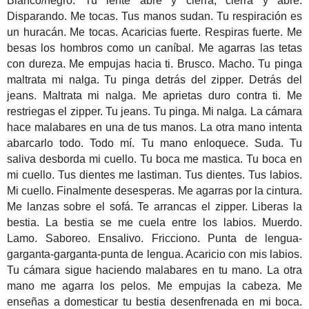
Blanco/negro. Tu lente abre y cierra, cierra y abre.
Disparando. Me tocas. Tus manos sudan. Tu respiración es
un huracán. Me tocas. Acaricias fuerte. Respiras fuerte. Me
besas los hombros como un caníbal. Me agarras las tetas
con dureza. Me empujas hacia ti. Brusco. Macho. Tu pinga
maltrata mi nalga. Tu pinga detrás del zipper. Detrás del
jeans. Maltrata mi nalga. Me aprietas duro contra ti. Me
restriegas el zipper. Tu jeans. Tu pinga. Mi nalga. La cámara
hace malabares en una de tus manos. La otra mano intenta
abarcarlo todo. Todo mí. Tu mano enloquece. Suda. Tu
saliva desborda mi cuello. Tu boca me mastica. Tu boca en
mi cuello. Tus dientes me lastiman. Tus dientes. Tus labios.
Mi cuello. Finalmente desesperas. Me agarras por la cintura.
Me lanzas sobre el sofá. Te arrancas el zipper. Liberas la
bestia. La bestia se me cuela entre los labios. Muerdo.
Lamo. Saboreo. Ensalivo. Fricciono. Punta de lengua-
garganta-garganta-punta de lengua. Acaricio con mis labios.
Tu cámara sigue haciendo malabares en tu mano. La otra
mano me agarra los pelos. Me empujas la cabeza. Me
enseñas a domesticar tu bestia desenfrenada en mi boca.