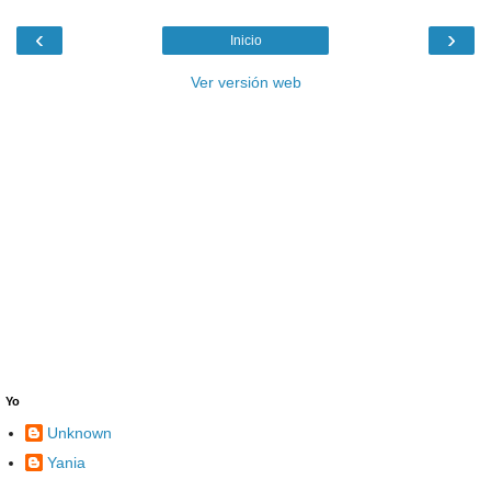
‹
›
Inicio
Ver versión web
Yo
Unknown
Yania